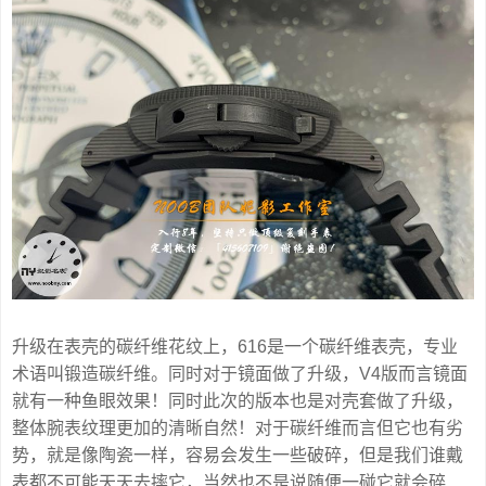
升级在表壳的碳纤维花纹上，616是一个碳纤维表壳，专业
术语叫锻造碳纤维。同时对于镜面做了升级，V4版而言镜面
就有一种鱼眼效果！同时此次的版本也是对壳套做了升级，
整体腕表纹理更加的清晰自然！对于碳纤维而言但它也有劣
势，就是像陶瓷一样，容易会发生一些破碎，但是我们谁戴
表都不可能天天去摔它，当然也不是说随便一碰它就会碎