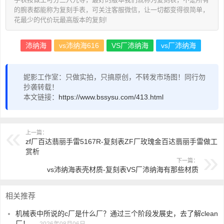
的腕表都能称为复刻手表，可关注客服微信，让一切都变得很简单，
花最少的代价玩最高版本的复刻!
沛纳海
vs沛纳海616
VS厂沛纳海
vs厂沛纳海
妮影工作室：只做实拍，只搞原创，不转发市场图！同行勿
抄袭转载！
本文链接：
https://www.bssysu.com/413.html
上一篇：
zf厂百达翡丽手雷5167R-复刻表ZF厂玫瑰金百达翡丽手雷做工
赏析
下一篇：
vs沛纳海表壳材质-复刻表VS厂沛纳海有那些材质
相关推荐
机械表中所说的c厂是什么厂？通过三个阶段发展史，去了解clean
厂！