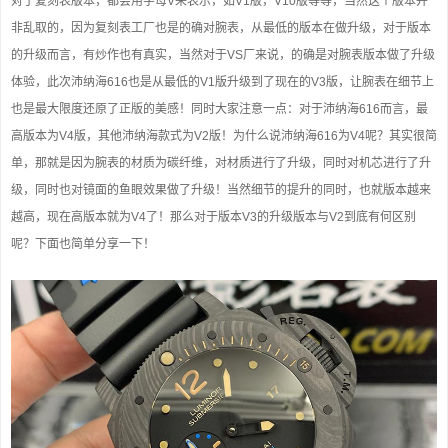
对于复刻表版本，都会用字母V来表示，如V1版，V10版等等，当然这个版本并
非乱取的，因为复刻表工厂也是的确对腕表，从最低的版本在做升级，对于版本
的升级而言，有炒作也有真实，当然对于VS厂来说，的确是对腕表版本做了升级
体验，此次沛纳海616也是从最低的V1版升级到了现在的V3版，让腕表在细节上
也是最大限度还原了正版的美感！同时大家注意一点：对于沛纳海616而言，最
高版本为V4版，其他沛纳海款式为V2版！为什么说沛纳海616为V4呢？其实很简
单，那就是因为腕表的材质为碳纤维，对材质进行了升级，同时对机芯进行了升
级，同时也对镜面的鱼眼效果做了升级！当然细节的提升的同时，也就版本越来
越高，现在高版本就为V4了！那么对于版本V3的升级版本与V2到底有何区别
呢？下面也简单分享一下！