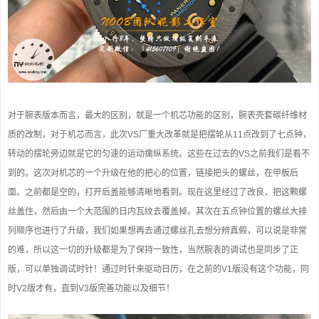
对于腕表版本而言，最大的区别，就是一个机芯功能的区别，腕表壳套碳纤维材
质的改制，对于机芯而言，此次VS厂重大改革就是把摆轮从11点改到了七点钟，
转动的摆轮旁边就是它的匀速的运动擒纵系统。这些在过去的VS之前我们是看不
到的。这次对机芯的一个升级在他的把心的位置，链接把头的螺丝，在甲板后
面。之前都是空的，打开后盖能够清晰地看到。现在这里经过了改良，把这颗螺
丝盖住，然后由一个大范围的日内瓦纹去覆盖掉。其次在五点钟位置的螺丝大排
列顺序也进行了升级，我们如果想再去通过螺丝孔去想分辨真假，可以说是非常
的难，所以这一切的升级都是为了保持一致性，当然腕表的调试也是同步了正
版，可以单独调试时针！通过时针来驱动日历，在之前的V1版没有这个功能，同
时V2版才有，直到V3版完善功能以及细节！