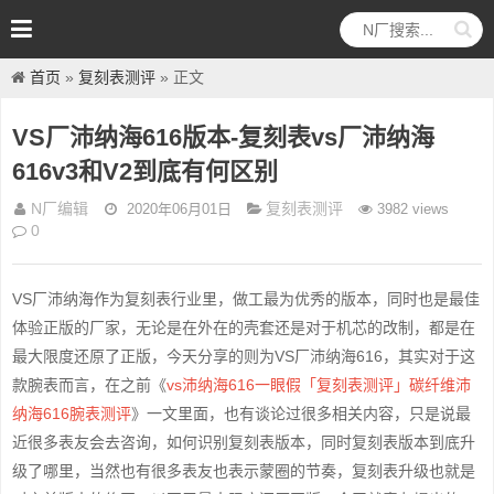
首页
»
复刻表测评
» 正文
VS厂沛纳海616版本-复刻表vs厂沛纳海
616v3和V2到底有何区别
N厂编辑
复刻表测评
2020年06月01日
3982 views
0
VS厂沛纳海作为复刻表行业里，做工最为优秀的版本，同时也是最佳
体验正版的厂家，无论是在外在的壳套还是对于机芯的改制，都是在
最大限度还原了正版，今天分享的则为VS厂沛纳海616，其实对于这
款腕表而言，在之前《
vs沛纳海616一眼假「复刻表测评」碳纤维沛
纳海616腕表测评
》一文里面，也有谈论过很多相关内容，只是说最
近很多表友会去咨询，如何识别复刻表版本，同时复刻表版本到底升
级了哪里，当然也有很多表友也表示蒙圈的节奏，复刻表升级也就是