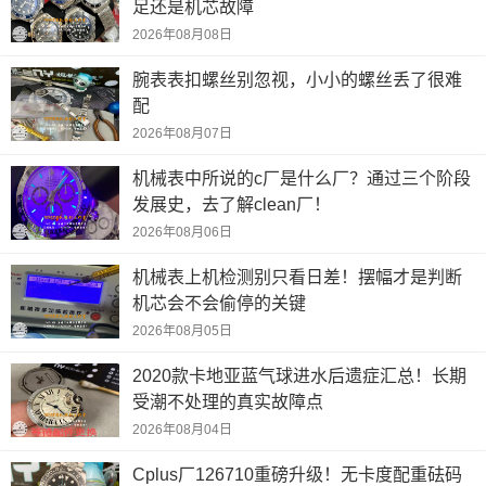
足还是机芯故障
2026年08月08日
腕表表扣螺丝别忽视，小小的螺丝丢了很难
配
2026年08月07日
机械表中所说的c厂是什么厂？通过三个阶段
发展史，去了解clean厂！
2026年08月06日
机械表上机检测别只看日差！摆幅才是判断
机芯会不会偷停的关键
2026年08月05日
2020款卡地亚蓝气球进水后遗症汇总！长期
受潮不处理的真实故障点
2026年08月04日
Cplus厂126710重磅升级！无卡度配重砝码