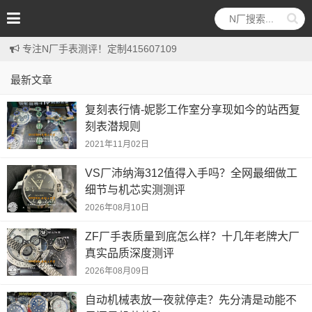
专注N厂手表测评！定制415607109
最新文章
复刻表行情-妮影工作室分享现如今的站西复
刻表潜规则
2021年11月02日
VS厂沛纳海312值得入手吗？全网最细做工
细节与机芯实测测评
2026年08月10日
ZF厂手表质量到底怎么样？十几年老牌大厂
真实品质深度测评
2026年08月09日
自动机械表放一夜就停走？先分清是动能不