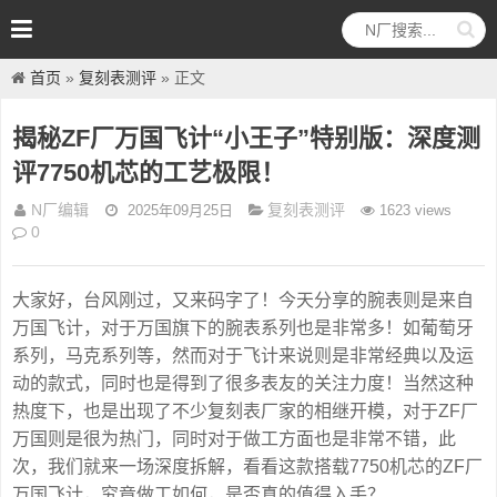
首页
»
复刻表测评
» 正文
揭秘ZF厂万国飞计“小王子”特别版：深度测
评7750机芯的工艺极限！
N厂编辑
复刻表测评
2025年09月25日
1623 views
0
大家好，台风刚过，又来码字了！今天分享的腕表则是来自
万国飞计，对于万国旗下的腕表系列也是非常多！如葡萄牙
系列，马克系列等，然而对于飞计来说则是非常经典以及运
动的款式，同时也是得到了很多表友的关注力度！当然这种
热度下，也是出现了不少复刻表厂家的相继开模，对于ZF厂
万国则是很为热门，同时对于做工方面也是非常不错，此
次，我们就来一场深度拆解，看看这款搭载7750机芯的ZF厂
万国飞计，究竟做工如何，是否真的值得入手？