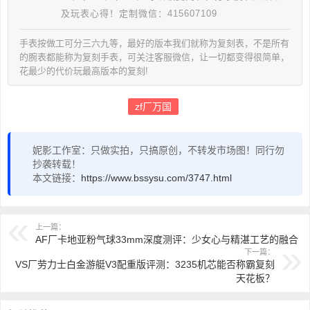
及玩表心得！定制微信：415607109
手表按做工可分三六九等，最好的版本我们就称为复刻表，不是所有
的腕表都能称为复刻手表，可关注客服微信，让一切都变得很简单，
花最少的代价玩最高版本的复刻!
zf厂万国
妮影工作室：只做实拍，只搞原创，不转发市场图！同行勿
抄袭转载！
本文链接：
https://www.bssysu.com/3747.html
上一篇：
AF厂卡地亚粉气球33mm深度测评：少女心与精湛工艺的融合
下一篇：
VS厂劳力士白金游艇V3配重版评测：3235机芯能否称霸复刻
天花板？