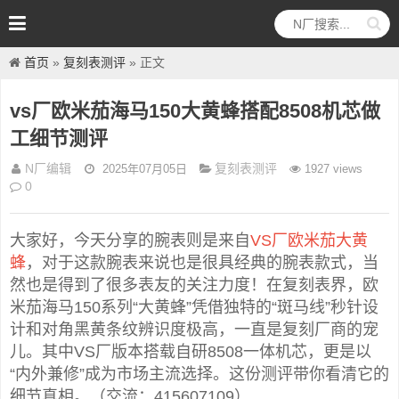
首页
»
复刻表测评
» 正文
vs厂欧米茄海马150大黄蜂搭配8508机芯做
工细节测评
N厂编辑
复刻表测评
2025年07月05日
1927 views
0
大家好，今天分享的腕表则是来自
VS厂欧米茄大黄
蜂
，对于这款腕表来说也是很具经典的腕表款式，当
然也是得到了很多表友的关注力度！在复刻表界，欧
米茄海马150系列“大黄蜂”凭借独特的“斑马线”秒针设
计和对角黑黄条纹辨识度极高，一直是复刻厂商的宠
儿。其中VS厂版本搭载自研8508一体机芯，更是以
“内外兼修”成为市场主流选择。这份测评带你看清它的
细节真相。（交流：415607109）