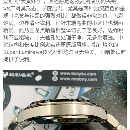
爱称为“大黄蜂”），其还原是这款复刻成功的关键。
VS厂对其形态、长度比例、尤其是两种油漆颜色的呈
现（亮黄与纯黑的强烈对比）都做得非常到位，色彩
饱满，边界清晰锐利。秒针末端弯曲的小尾巴也刻画
精确。此乃画龙点睛指针整体切割工艺良好，边缘锐
利不显粗糙。中央轴孔处处理干净，无多余痕迹。中
轴结构和长度比例忠实还原原版风格。指针填充的
Super-LumiNova夜光材料均匀且无色差，为暗处读时
提供了便利。