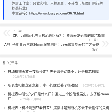
妮影工作室：只做实拍，只搞原创，不转发市场图！同行勿
抄袭转载！
本文链接：
https://www.bssysu.com/3678.html
上一篇：
ZF厂万国葡七五大核心误区解析：资深表友必看的避坑指南
下一篇：
AF厂卡地亚蓝气球36mm深度测评：万元级复刻表的工艺天花
板？
相关推荐
自动机械表放一夜就停走？先分清是动能不足还是机芯故障
2026年08月08日
腕表表扣螺丝别忽视，小小的螺丝丢了很难配
2026年08月07日
机械表中所说的c厂是什么厂？通过三个阶段发展史，去了解clean
厂！
2026年08月06日
机械表上机检测别只看日差！摆幅才是判断机芯会不会偷停的关键