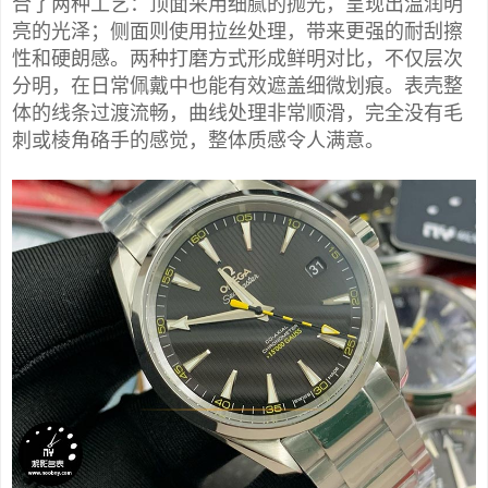
合了两种工艺：顶面采用细腻的抛光，呈现出温润明
亮的光泽；侧面则使用拉丝处理，带来更强的耐刮擦
性和硬朗感。两种打磨方式形成鲜明对比，不仅层次
分明，在日常佩戴中也能有效遮盖细微划痕。表壳整
体的线条过渡流畅，曲线处理非常顺滑，完全没有毛
刺或棱角硌手的感觉，整体质感令人满意。