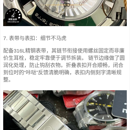
7. 表带与表扣：细节不马虎
配备316L精钢表带，其链节衔接使用螺丝固定而非廉
价生耳栓，稳定牢靠便于调节拆装。 链节边缘做了圆
润化处理，防止钩刮衣物。折叠表扣开合顺畅，闭合
到位时的“咔哒”反馈清脆明确，表扣内侧刻字清晰规
整。