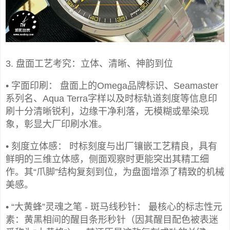
3. 盘面工艺考究：立体、清晰、神韵到位
• 字面印刷： 盘面上的Omega品牌标识、Seamaster
系列名、Aqua Terra字样以及时标轨道刻度等信息印
刷十分清晰锐利，边缘干净利落，无模糊或晕染现
象，彰显大厂印刷水准。
• 刻度立体感： 时标刻度与出厂镶嵌工艺精良，具有
鲜明的三维立体感，侧面观察时更能突出其精工细
作。其“爪脚”结构复刻到位，为盘面增添了精致的机械
美感。
• “大黄蜂”灵魂之笔 - 斑马线秒针： 最核心的标志性元
素：黄黑相间的醒目条形秒针（因其醒目配色被表迷