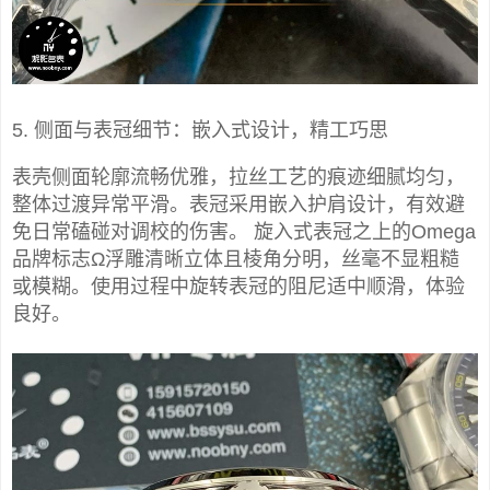
5. 侧面与表冠细节：嵌入式设计，精工巧思
表壳侧面轮廓流畅优雅，拉丝工艺的痕迹细腻均匀，
整体过渡异常平滑。表冠采用嵌入护肩设计，有效避
免日常磕碰对调校的伤害。 旋入式表冠之上的Omega
品牌标志Ω浮雕清晰立体且棱角分明，丝毫不显粗糙
或模糊。使用过程中旋转表冠的阻尼适中顺滑，体验
良好。