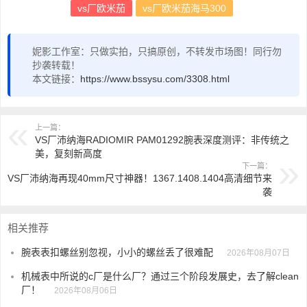
vs厂欧米茄
vs厂欧米茄海马300
妮影工作室：只做实拍，只搞原创，不转发市场图！同行勿
抄袭转载！
本文链接：
https://www.bssysu.com/3308.html
上一篇：
VS厂沛纳海RADIOMIR PAM01292腕表深度测评：非传统之
美，复刻新高度
下一篇：
VS厂沛纳海再现40mm尺寸神器！1367.1408.1404高清细节来
袭
相关推荐
腕表表扣螺丝别忽视，小小的螺丝丢了很难配
2026年08月07日
机械表中所说的c厂是什么厂？通过三个阶段发展史，去了解clean
厂！
2026年08月06日