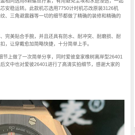
盖相同选用8颗螺丝拧紧，有用避免尘埃和水迹浸透，一起
安稳运转。此款机芯选用7750计时机芯改原装3126机
波纹、三角避震器等一切的细节都做了精确的装修和精确的
软、完美贴合手腕，并且还具有防水、耐冲突、耐磨损、耐
针扣，让穿戴愈加简略快捷，十分简单上手。
1在细节上做了一次简单分享，同时爱彼皇家橡树离岸型26401
后文中也对爱彼26401进行了高清实拍细节，感谢大家的