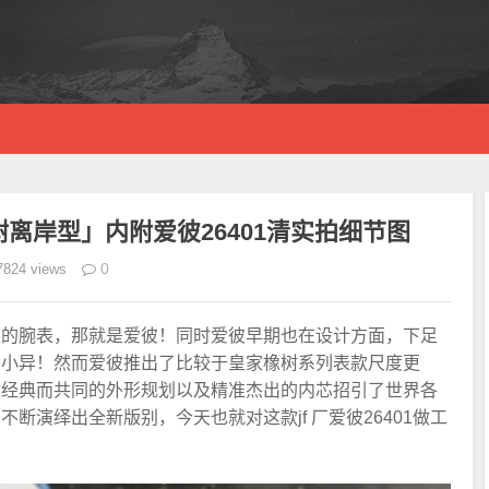
橡树离岸型」内附爱彼26401清实拍细节图
0
7824 views
表的腕表，那就是爱彼！同时爱彼早期也在设计方面，下足
同小异！然而爱彼推出了比较于皇家橡树系列表款尺度更
仗经典而共同的外形规划以及精准杰出的内芯招引了世界各
断演绎出全新版别，今天也就对这款jf 厂爱彼26401做工