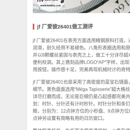
jf 厂爱彼26401做工测评
jf 厂爱彼26401在表壳方面选用精钢原料打
润滑，耐久经用不易褪色。八角形表圈选用和
并以8颗螺丝紧固与表壳之上，做工十分详尽超
便利校调。其上镌刻品牌LOGO“AP”字样，
用按钮，操作感十足，完美再现机械时计的奇
jf 厂爱彼26401也是采用了高密度的蓝宝
细节。黑色盘面选用“Méga Tapisserie
详尽打磨而成，无论是巨细仍是凸起感都完美
划：时针、分针还有计时秒针。时针分针和条
眼，分别为：12点钟方位的小秒盘、9点钟方位
点钟另设置有简略有用的日历窗口。