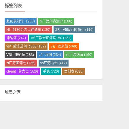
标签列表
复刻表测评
(1263)
N厂复刻表测评
(166)
N厂4130劳力士迪通拿
(130)
ZF厂V5版万国葡七
(116)
沛纳海
(247)
VS厂欧米茄海马150
(131)
vs厂欧米茄海马300
(187)
vs厂欧米茄
(469)
VS厂沛纳海
(283)
zf厂万国
(234)
vs厂沛纳海
(160)
zf厂万国葡七
(135)
vs厂劳力士
(417)
clean厂劳力士
(326)
手表
(726)
复刻表
(635)
腕表之家