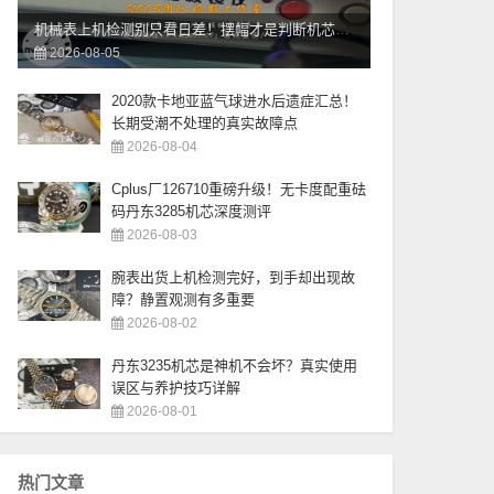
机械表上机检测别只看日差！摆幅才是判断机芯会不会偷停的关键
2026-08-05
2020款卡地亚蓝气球进水后遗症汇总！
长期受潮不处理的真实故障点
2026-08-04
Cplus厂126710重磅升级！无卡度配重砝
码丹东3285机芯深度测评
2026-08-03
腕表出货上机检测完好，到手却出现故
障？静置观测有多重要
2026-08-02
丹东3235机芯是神机不会坏？真实使用
误区与养护技巧详解
2026-08-01
热门文章