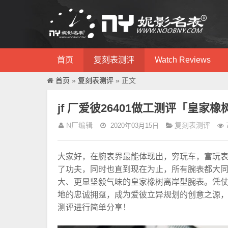
首页
复刻表测评
Watch Reviews
首页
»
复刻表测评
» 正文
jf 厂爱彼26401做工测评「皇家
N厂编辑
复刻表测评
2020年03月15日
大家好，在腕表界最能体现出，穷玩车，富玩
了功夫，同时也直到现在为止，所有腕表都大
大、更显坚毅气味的皇家橡树离岸型腕表。凭
地的忠诚拥趸，成为爱彼立异规划的创意之源，不
测评进行简单分享！