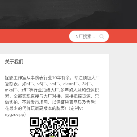
关于我们
妮影工作室从事腕表行业10年有余，专注顶级大厂
复刻表，如n厂、v6厂、vs厂、clean厂、3k厂、
mks厂、zf厂等行业顶级大厂,多年的人脉和资源积
累，全部实现直接与大厂对接，直接把控货源、只
做实拍、不转发市场图、以保证腕表品质及售后！
花最少的代价玩最高版本的腕表!（定制V：
nygzsvipp）