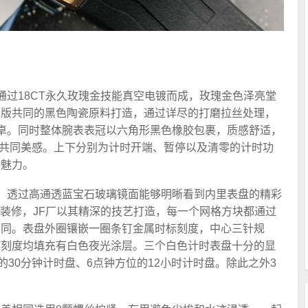
造，通过18CT永久玫瑰金技能真空电镀而成，玫瑰金色泽亮堂
原版共同的黑色陶瓷原料打造，通过详尽的打磨拉丝处理，
卓。同时整体腕表表冠以六角形黑色橡胶包裹，质感舒适，
出现共同美感。上下分别为计时开端、暂停以及清零的计时功
特魅力。
石镜面，透过高通透蓝宝石玻璃镜面能够明晰看到内里表盘的精彩
”超大格纹装修，JF厂以其精深的技艺打造，每一个网格方块都通过
共同。表盘外圈镶嵌一圈条钉金属时标刻度，中心三针规
钉刻度均填充有白色夜光涂层。三个白色计时表盘十分的显
的30分钟计时盘、6点钟方位的12小时计时盘。除此之外3