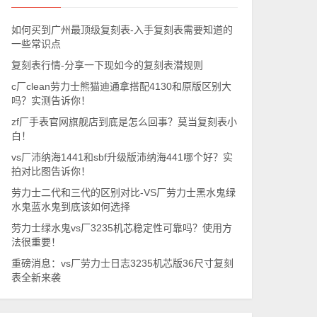
如何买到广州最顶级复刻表-入手复刻表需要知道的
一些常识点
复刻表行情-分享一下现如今的复刻表潜规则
c厂clean劳力士熊猫迪通拿搭配4130和原版区别大
吗？实测告诉你！
zf厂手表官网旗舰店到底是怎么回事？莫当复刻表小
白！
vs厂沛纳海1441和sbf升级版沛纳海441哪个好？实
拍对比图告诉你！
劳力士二代和三代的区别对比-VS厂劳力士黑水鬼绿
水鬼蓝水鬼到底该如何选择
劳力士绿水鬼vs厂3235机芯稳定性可靠吗？使用方
法很重要！
重磅消息：vs厂劳力士日志3235机芯版36尺寸复刻
表全新来袭