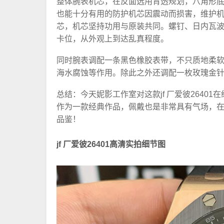
整体腕表机芯，在反面选用背透规划，八角形底
也能十分有用的防护机芯因震动而损害，维护机芯
芯，机芯坚持功用与原装共同。螺钉、日内瓦
卡位，从外观上到达乱真程度。
同时腕表调配一条黑色橡胶表带，不只质地柔
海水腐蚀等作用。除此之外还调配一枚玫瑰金
总结：今天妮影工作室对这款jf 厂爱彼2640
作为一款经典作品，佩戴也是非常具有气场，在
品鉴！
jf 厂爱彼26401高清实拍细节图